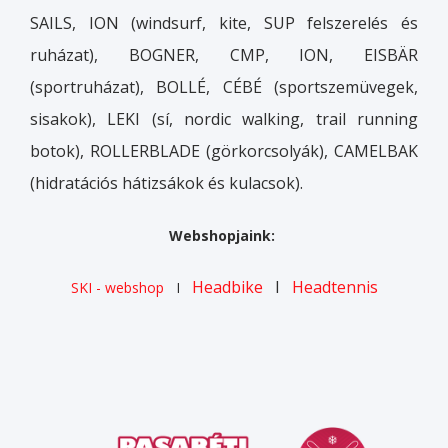
SAILS, ION (windsurf, kite, SUP felszerelés és
ruházat), BOGNER, CMP, ION, EISBÄR
(sportruházat), BOLLÉ, CÉBÉ (sportszemüvegek,
sisakok), LEKI (sí, nordic walking, trail running
botok), ROLLERBLADE (görkorcsolyák), CAMELBAK
(hidratációs hátizsákok és kulacsok).
Webshopjaink:
Headbike
I
Headtennis
SKI - webshop
I