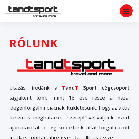
RÓLUNK
Utazási irodánk a
T
and
T
Sport cégcsoport
tagjaként több, mint 18 éve része a hazai
idegenforgalmi piacnak. Küldetésünk, hogy az aktív
turizmus meghatározó szereplőivé váljunk, ezért
ajánlatainkat a cégcsoportunk által forgalmazott
márkák sportágaihoz igazodva állítjuk össze.