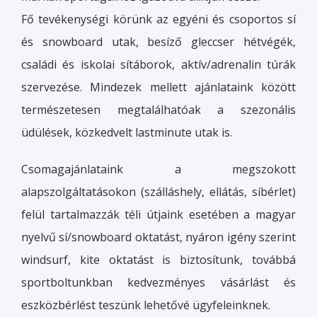
Fő tevékenységi körünk az egyéni és csoportos sí
és snowboard utak, besíző gleccser hétvégék,
családi és iskolai sítáborok, aktív/adrenalin túrák
szervezése. Mindezek mellett ajánlataink között
természetesen megtalálhatóak a szezonális
üdülések, közkedvelt lastminute utak is.
Csomagajánlataink a megszokott
alapszolgáltatásokon (szálláshely, ellátás, síbérlet)
felül tartalmazzák téli útjaink esetében a magyar
nyelvű sí/snowboard oktatást, nyáron igény szerint
windsurf, kite oktatást is biztosítunk, továbbá
sportboltunkban kedvezményes vásárlást és
eszközbérlést teszünk lehetővé ügyfeleinknek.