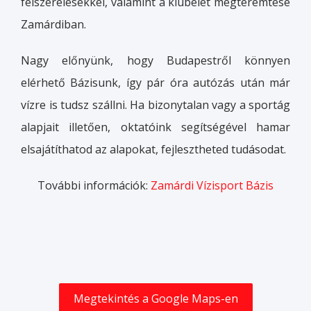
felszerelésekkel, valamint a klubélet megteremtése
Zamárdiban.
Nagy előnyünk, hogy Budapestről könnyen
elérhető Bázisunk, így pár óra autózás után már
vízre is tudsz szállni. Ha bizonytalan vagy a sportág
alapjait illetően, oktatóink segítségével hamar
elsajátíthatod az alapokat, fejlesztheted tudásodat.
További információk:
Zamárdi Vízisport Bázis
Megtekintés a Google Maps-en