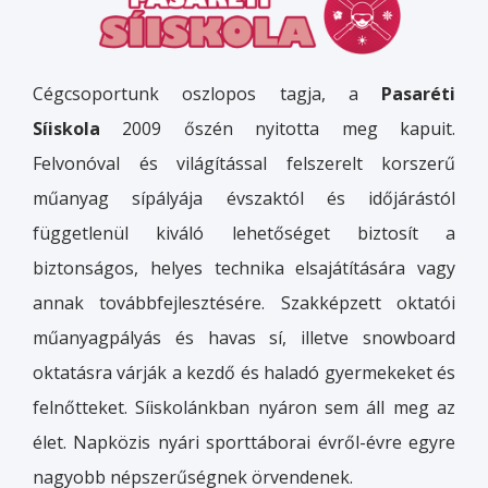
Cégcsoportunk oszlopos tagja, a
Pasaréti
Síiskola
2009 őszén nyitotta meg kapuit.
Felvonóval és világítással felszerelt korszerű
műanyag sípályája évszaktól és időjárástól
függetlenül kiváló lehetőséget biztosít a
biztonságos, helyes technika elsajátítására vagy
annak továbbfejlesztésére. Szakképzett oktatói
műanyagpályás és havas sí, illetve snowboard
oktatásra várják a kezdő és haladó gyermekeket és
felnőtteket. Síiskolánkban nyáron sem áll meg az
élet. Napközis nyári sporttáborai évről-évre egyre
nagyobb népszerűségnek örvendenek.