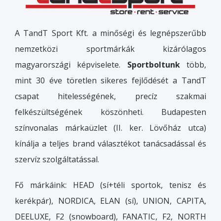
A TandT Sport Kft. a minőségi és legnépszerűbb
nemzetközi sportmárkák kizárólagos
magyarországi képviselete.
Sportboltunk
több,
mint 30 éve töretlen sikeres fejlődését a TandT
csapat hitelességének, precíz szakmai
felkészültségének köszönheti. Budapesten
színvonalas márkaüzlet (II. ker. Lövőház utca)
kínálja a teljes brand választékot tanácsadással és
szervíz szolgáltatással.
Fő márkáink: HEAD (sí+téli sportok, tenisz és
kerékpár), NORDICA, ELAN (sí), UNION, CAPITA,
DEELUXE, F2 (snowboard), FANATIC, F2, NORTH