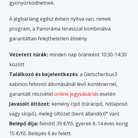
gyönyörködhetnek.
A jégbarlang egész évben nyitva van, remek
program, a Panoráma terasszal kombinálva
garantáltan felejthetetlen élmény.
Vezetett túrák:
minden nap óránként 10:30-14:30
között
Találkozó és bejelentkezés
: a Gletscherbus3
kabinos felvonó állomásánál lévő konténernél,
garantált részvétel
online jegyvásárlás
esetén
Javasolt öltözet:
kemény cipő (túracipő, hótaposó
vagy sícipő), meleg öltözet (bent állandó 0° van)
Belépő díja:
felnőtt 39 €/fő, gyerek 6-14 éves korig
15 €/fő. Belépés 6 év felett.