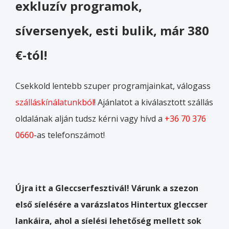
exkluzív programok,
síversenyek, esti bulik, már 380
€-tól!
Csekkold lentebb szuper programjainkat, válogass
szálláskínálatunkból
! Ajánlatot a kiválasztott szállás
oldalának alján tudsz kérni vagy hívd a
+36 70 376
0660
-as telefonszámot!
Újra itt a Gleccserfesztivál! Várunk a szezon
első síelésére a varázslatos Hintertux
gleccser
lankáira, ahol a síelési lehetőség mellett sok