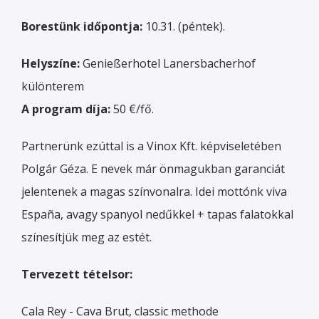
Borestünk időpontja:
10.31. (péntek).
Helyszíne:
Genießerhotel Lanersbacherhof
különterem
A program díja:
50 €/fő.
Partnerünk ezúttal is a Vinox Kft. képviseletében
Polgár Géza. E nevek már önmagukban garanciát
jelentenek a magas színvonalra. Idei mottónk viva
España, avagy spanyol nedűkkel + tapas falatokkal
színesítjük meg az estét.
Tervezett tételsor:
Cala Rey - Cava Brut, classic methode