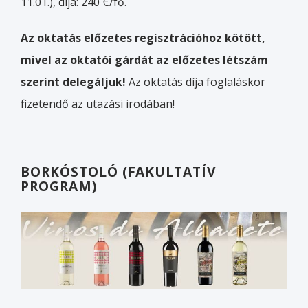
11.01.), díja: 240 €/fő.
Az oktatás
előzetes regisztrációhoz kötött
,
mivel az oktatói gárdát az előzetes létszám
szerint delegáljuk!
Az oktatás díja foglaláskor
fizetendő az utazási irodában!
BORKÓSTOLÓ (FAKULTATÍV
PROGRAM)