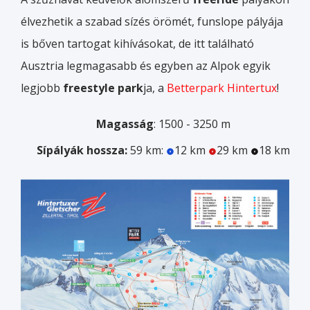
élvezhetik a szabad sízés örömét, funslope pályája
is bőven tartogat kihívásokat, de itt található
Ausztria legmagasabb és egyben az Alpok egyik
legjobb
freestyle park
ja, a
Betterpark Hintertux
!
Magasság
: 1500 - 3250 m
Sípályák hossza:
59 km:
12 km
29 km
18 km