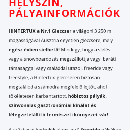
HELYSZÍN,
PÁLYAINFORMÁCIÓK
HINTERTUX a Nr.1 Gleccser
a világon! 3 250 m
magasságával Ausztria egyetlen gleccsere, mely
egész évben síelhető!
Mindegy, hogy a síelés
vagy a snowboardozás megszállottja vagy, baráti
társasággal vagy családdal utazol, freeride vagy
freestyle, a Hintertux-gleccseren biztosan
megtalálod a számodra megfelelő lejtőt, ahol
tökéletesen karbantartott,
hóbiztos pályák,
színvonalas gasztronómiai kínálat és
lélegzetelállító természeti környezet vár!
A szűzhavat kedvelők álomszerű
freeride
pályákon