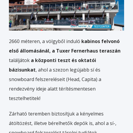
2660 méteren, a völgyből induló
kabinos felvonó
első állomásánál, a Tuxer Fernerhaus
teraszán
találjátok
a központi teszt és oktatói
bázisunkat
, ahol a szezon legújabb sí és
snowboard felszereléseit (Head, Capita) a
rendezvény ideje alatt térítésmentesen
tesztelhetitek!
Zárható teremben biztosítjuk a kényelmes
átöltözést, illetve bérelhetők depók is, ahol a sí-,
snowboard felszerelést tárolni tudjátok.