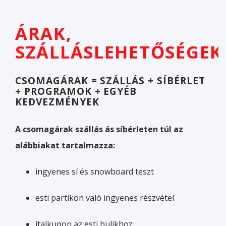
ÁRAK,
SZÁLLÁSLEHETŐSÉGEK
CSOMAGÁRAK = SZÁLLÁS + SÍBÉRLET
+ PROGRAMOK + EGYÉB
KEDVEZMÉNYEK
A csomagárak szállás ás síbérleten túl az
alábbiakat tartalmazza:
ingyenes sí és snowboard teszt
esti partikon való ingyenes részvétel
italkupon az esti bulikhoz