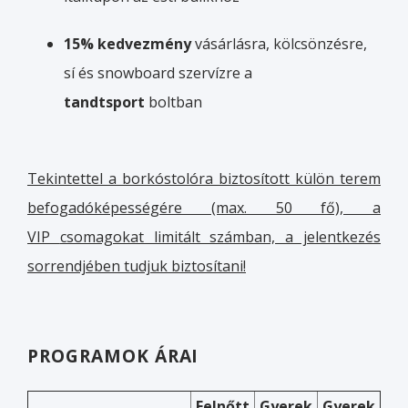
15% kedvezmény
vásárlásra, kölcsönzésre,
sí és snowboard szervízre a
tandtsport
boltban
Tekintettel a borkóstolóra biztosított külön terem
befogadóképességére (max. 50 fő), a
VIP
csomagokat limitált számban, a jelentkezés
sorrendjében tudjuk biztosítani!
PROGRAMOK ÁRAI
Felnőtt
Gyerek
Gyerek