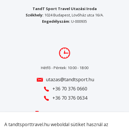
TandT Sport Travel Utazási Iroda
Székhely:
1024 Budapest, Lövőház utca 16/A.
Engedélyszám:
U-000935
Hétfő - Péntek: 10:00 - 18:00
utazas@tandtsport.hu
+36 70 376 0660
+36 70 376 0634
Adatkezelési tájékoztató
ÁSZF
A tandtsporttravel.hu weboldal sütiket használ
az