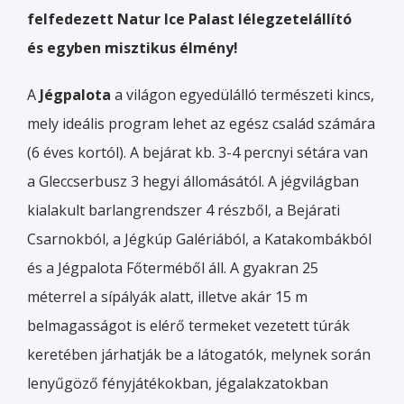
felfedezett Natur Ice Palast lélegzetelállító
és egyben misztikus élmény!
A
Jégpalota
a világon egyedülálló természeti kincs,
mely ideális program lehet az egész család számára
(6 éves kortól). A bejárat kb. 3-4 percnyi sétára van
a Gleccserbusz 3 hegyi állomásától. A jégvilágban
kialakult barlangrendszer 4 részből, a Bejárati
Csarnokból, a Jégkúp Galériából, a Katakombákból
és a Jégpalota Főterméből áll. A gyakran 25
méterrel a sípályák alatt, illetve akár 15 m
belmagasságot is elérő termeket vezetett túrák
keretében járhatják be a látogatók, melynek során
lenyűgöző fényjátékokban, jégalakzatokban