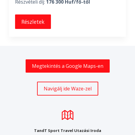
Részvételi díj:
176 300 Huf/fő-től
Részletek
Megtekintés a Google Maps-en
Navigálj ide Waze-zel
TandT Sport Travel Utazási Iroda