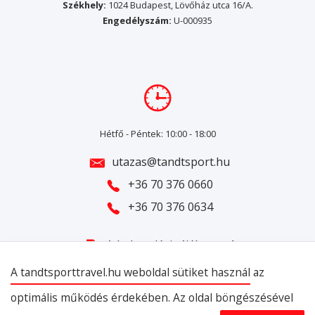
Székhely:
1024 Budapest, Lövőház utca 16/A.
Engedélyszám:
U-000935
Hétfő - Péntek: 10:00 - 18:00
utazas@tandtsport.hu
+36 70 376 0660
+36 70 376 0634
Adatkezelési tájékoztató
ÁSZF
A tandtsporttravel.hu weboldal sütiket használ
az
optimális működés érdekében. Az oldal böngészésével
2021 TandT Sport Travel Utazási Iroda. © Minden jog fenntartva